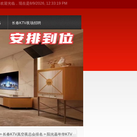
欢迎光临，现在是
8/9/2026, 12:33:20 PM
略
长春KTV夜场招聘
>
长春KTV真空夜总会排名
>
阳光嘉年华KTV