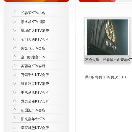
长春荤KTV排名
紫水晶KTV消费
融城名人KTV消费
金门大唐KTV会所
紫金花KTV会所
金门凯撒宫KTV
不会失望！长春最出名豪华KT
美丽会KTV会所
万紫千红KTV会所
共1条 每页20条 页次：1/1
维多利港KTV消费
中凰酒店KTV会所
魅力金座KTV会所
新国汇KTV会所
阳光嘉年华KTV
皇家城堡KTV会所