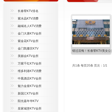
长春荤KTV排名
紫水晶KTV消费
融城名人KTV消费
金门大唐KTV会所
紫金花KTV会所
金门凯撒宫KTV
错过后悔！长春荤KTV美女公
美丽会KTV会所
万紫千红KTV会所
共1条 每页20条 页次：1/1
维多利港KTV消费
中凰酒店KTV会所
魅力金座KTV会所
新国汇KTV会所
阳光嘉年华KTV
皇家城堡KTV会所