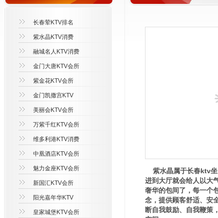
长春荤KTV排名
紫水晶KTV消费
融城名人KTV消费
金门大唐KTV会所
紫金花KTV会所
金门凯撒宫KTV
美丽会KTV会所
万紫千红KTV会所
维多利港KTV消费
中凰酒店KTV会所
魅力金座KTV会所
紫水晶属于长春ktv
进到大厅就会给人以大
新国汇KTV会所
奢华的包间了，每一个
阳光嘉年华KTV
念，提供顾客舒适、安
断自我鼓励、自我鞭策
皇家城堡KTV会所