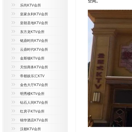
空间。
乐尚KTV会所
皇家永利KTV会所
皇朝圣地KTV会所
东方龙KTV会所
铭鼎时尚KTV会所
云鼎时代KTV会所
金斯顿KTV会所
天恒商务KTV会所
帝都娱乐汇KTV
金色大厅KTV会所
明秀楼KTV会所
钻石人间KTV会所
红房子KTV会所
锦华酒店KTV会所
汉都KTV会所