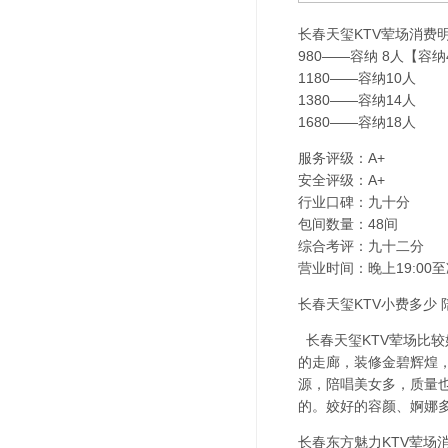
长春天玺KTV荤场消费
980——容纳 8人【容
1180——容纳10人
1380——容纳14人
1680——容纳18人
服务评级：A+
安全评级：A+
行业口碑：九十分
包间数量：48间
综合考评：九十二分
营业时间：晚上19:00至
长春天玺KTV小费多少 
长春天玺KTV荤场比较
的走廊，装修金碧辉煌，
源，陪唱美女多，质量
的。姣好的容颜、婀娜
长春东方魅力KTV荤场