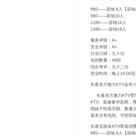
880——容纳 8人【容
980——容纳10人
1180——容纳14人
1380——容纳18人
服务评级：A+
安全评级：A+
行业口碑：九十分
包间数量：48间
综合考评：九十二分
营业时间：晚上19:00至
长春东方魅力KTV会所小
长春东方魅力KTV荤
KTV。装修奢华高档，
唱妹子性格开朗。数量2
基本没有包间。可想而知
长春宝丽金KTV荤场消
880——容纳 8人【容